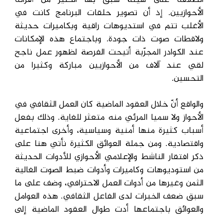
انطلاقه على هيئة سبق بها الكثير من أقرانه
الأحوازيين. إذ أن تصوير حلقات البرنامج كانت في
الأغلب تتم في استديوهات راقية وبكاميرات حديثة
ولاقطات صوت ذات جودة. وباجتماع هذه الإمكانات
عند الكوادر المجرّبة أتيحت الفرصة لظهور عمل ناجح
لقي عند آلاف من الأحوازيين مباركة وكثيرا من
التحسين.
والواقع أنّ خلال العقود الماضية كان العمل الثقافي في
الأحواز ولا سميا المرئي منه متعثر للغاية. وذلك بفعل
أسباب كثيرة منها أمنية وسياسية، وأخرى اجتماعية
واقتصادية. ومن جملة العوائق الكثيرة نأتي هنا على
ذكر افتقار الناشط والإعلامي الأحوازي للأدوات الحديثة
من استوديوهات وكاميرات وأدوات ضبط الصوت الغالية
الثمن وغيرها من أدوات العمل الاحترافي، وضف على ما
سبق ضعف الخبرات لدى الفاعل الثقافي. هذه العوامل
والعوائق باجتماعها أدت طوال العقود الماضية إلى