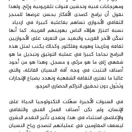
ومهرجانات فنية وتدشين قنوات تلفزيونية وإلخ. ولهذا
نقول أن برامج كصدى الأفكار بحسن عرضها للمنجز
الثقافي الأحوازي تساهم بفاعلية كبيرة في ازدياد
نسبة اعتزاز هؤلاء الناس بهويتهم العربية. كما أنها
تمكّن الآخر القريب والبعيد من التعرف على الأحوازيين
ثقافة وتاريخا وهوية وفلكلور. وكذلك يكتب لمثل هذه
البرامج نجاجا كبيرا في عملية التوثيق وتبديل ما هو
شفهي إلى ما هو مرئي و مسجل. وهذا هو من أجود
أصناف التثبت في وجه آفة النسيان القاتلة، والتي
غالبا ما تعتري الثقافة الشفهية وتهدد بضياع الإنجازات
وتَحُول دون تحقيق التراكم الحضاري المرجو.
في السنوات الأخيرة سهّلت التكنولوجيا الحياة على
الإنسان، ولم تكن أصناف العمل الفني والثقافي
والإعلامي استثناء في هذا. وتعدى تأثير التقدم البشري
ليسعف المقاومين في عملياتهم لتصدي رياح النسيان