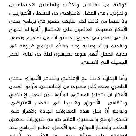
كوكبة من الفنانين والكتّاب والفاعلين الاجتماعيين
والمؤثرين في الفضاء الافتراضي من النشطاء الأحوازيين،
ولا سيما من كانت لهم سابقة حضور في برنامج صدى
الأفكار كضيوف. القائمون على الاحتفال أرادوا له الخروج
بأبهى الصور في جميع المستويات من تصميم وتصوير
وتقديم وبث. وعليه وعد مقدّم البرنامج ضيوفه في
بداية الحفل أنّهم سوف يعيشون ليلة من ليالي العمر
الجميلة التي لاتنسى.
وأما البداية كانت مع الإعلامي والشاعر الأحوازي مهدي
الناصري ومعه كادر محترف من الإعلاميين. فأرادوا لصدى
الأفكار أن يتجاوز المستوى المألوف من العمل الإعلامي
والثقافي الأحوازي ولاسيما في الفضاء الافتراضي.
والواقع أنّ مثل هذه المحاولات الجادة والإصرار على
تحدي الوضع والمستوى القائم هو من ضروريات تحقيق
التقدم واجتياز العوائق نحو الأفضل. فظهر البرنامج منذ