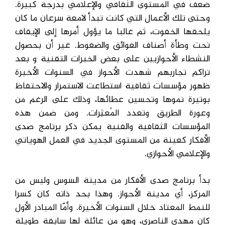
ضعف في المستوى الثقافي والإعلامي بدرجة كبيرة.
وحتى تلك الأعمال التي كانت تبدأ لامعة سرعان ما كان
يلحقها الخفوت، ثم غالبا ما يؤول أمرها إلى الإيقاف
تحت وطأة أصناف العوائق والضغوط. غير أن بحصول
النشطاء الأحوازيين على بعض الخبرات التقنية و بعد
تراكم تجاربهم شهدت الأحواز في السنوات الأخيرة
ظهور مؤسسات ثقافية استطاعت الاستمرار والاحتفاظ
بوتيرة نموها وتحسين عطائها، وذلك على الرغم من
وعورة الطريق وتعدد المُعثِرات. ومن ضمن هذه
المؤسسات الثقافية والفنية يمكن ذكر برنامج صدى
الأفكار كعينة من المستوى الجديد في العمل الهوياتي
والإعلامي الأحوازي.
بدأ برنامج صدى الأفكار من مدينة السوس وليس من
المركز، أي مدينة الأحواز. وهذا بحد ذاته كان كسرا
للنمط المعتاد خلال السنوات الأخيرة. وأمّا المبادر الأول
كان مهدي الناصري، وهو من عائلة لها سابقة طويلة