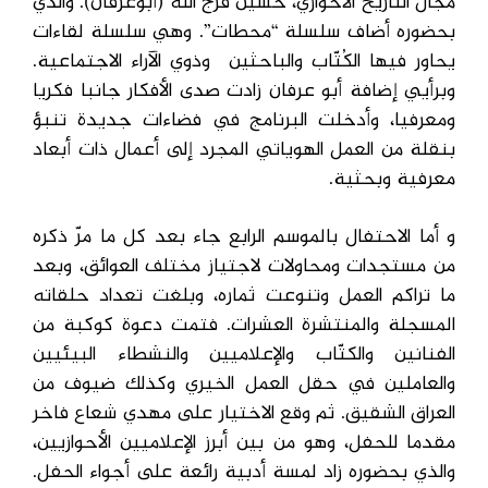
مجال التاريخ الأحوازي، حسين فرج الله (أبوعرفان). والذي
بحضوره أضاف سلسلة “محطات”. وهي سلسلة لقاءات
يحاور فيها الكُتّاب والباحثين وذوي الآراء الاجتماعية.
وبرأيي إضافة أبو عرفان زادت صدى الأفكار جانبا فكريا
ومعرفيا، وأدخلت البرنامج في فضاءات جديدة تنبؤ
بنقلة من العمل الهوياتي المجرد إلى أعمال ذات أبعاد
معرفية وبحثية.
و أما الاحتفال بالموسم الرابع جاء بعد كل ما مرّ ذكره
من مستجدات ومحاولات لاجتياز مختلف العوائق، وبعد
ما تراكم العمل وتنوعت ثماره، وبلغت تعداد حلقاته
المسجلة والمنتشرة العشرات. فتمت دعوة كوكبة من
الفنانين والكتّاب والإعلاميين والنشطاء البيئيين
والعاملين في حقل العمل الخيري وكذلك ضيوف من
العراق الشقيق. ثم وقع الاختيار على مهدي شعاع فاخر
مقدما للحفل، وهو من بين أبرز الإعلاميين الأحوازيين،
والذي بحضوره زاد لمسة أدبية رائعة على أجواء الحفل.