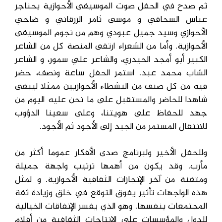
ثم صدح في الحفل صوت الموسيقى الأحوازية بحناجر
عباس السحاقي و موسى ثامر الزرقاني و ضاحي
الأحوازي وسيد جميل عبودي وهم من نجوم الموسيقى
الأحوازية. وأما من الشعراء ارتقى المنصة كل من الشاعر
الكبير أبو أمجد الحيدري، والشاعر علي سمور، و الشاعر
الشاب محمد عبد. استمر الحفل ساعة ونصف، حضر
فيه من كل صنف من النشطاء الأحوازيين ممثلا ليبقى
شاهدا للحاضر والمستقبل على ما نحن عليه اليوم من
جهد للحفاظ على هويتنا، وعلى سعينا الدؤوب
للانتقال المستمر من الجيد إلى الأجود ثم الأجود.
وللحفل الأخير ولبرنامج صدى الأفكار عموما أكثر من
مأرب. وقد يكون من أهمها ترتيب واجهة جميلة
ومتقنة من آخر الإنجازات الثقافية الأحوازية. و لمثل
هذه الواجهات تأثير يفوق التوقع في خلق وزيادة ثقة
المجتمعات بنفسها. وهو الذي يفسر الإنفاقات الخيالية
للدول والمؤسسات على الإنتاجات الثقافية من أفلام