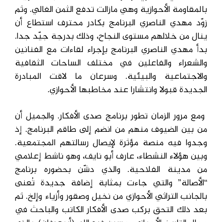
بالمقاومة الأحوازية وهي مازالت تدفع الثمن الغالي. وثم
زوّد مهدي الناصري البرنامج بكادر محترف استطاع أن
ينال من خلالهم مستوى النجاح، وذلك بدرجة جيّد جدا.
بدأ مهدي الناصري البرنامج بإجراء لقاءات مع الفنانين
والشعراء والفاعلين في مختلف الساحات الثقافية
والاجتماعية والبيئية. وسرعان ما لاقت المبادرة
الجديدة قبولا وانتشارا عند مخاطبها الأحوازي.
ومع مرور الزمان تطور برنامج صدى الأفكار. والجميل أن
من بين الضيوف منهم من انضم إلى طاقم البرنامج. إذ
وجدوا فيه منصة مؤثرة لإيصال رسالتهم المجتمعية.
وبين هؤلاء النشطاء، عارف أبو نايف، وهو ناشط إعلامي
من مدينة الفلاحية. والذي دشّن بحضوره برنامج
“الأصالة” والتي جاءت بمثابة إضافة جديدة تُعنى
بالجانب التراثي الأحوازي من نخيل وصقور وأزياء وإلخ. ثم
بعد ذلك التحق بركب صدى الأفكار الكاتب والباحث في