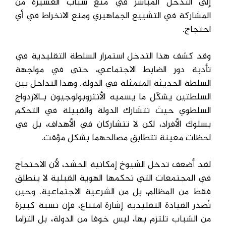
إلى التدخل المباشر في منع شباب العشيرة من
المشاركة في التشييع الجماهيري ومنع الانخراط في أي
احتجاج.
وقد كشف هذا التدخل استمرار السلطة التقليدية في
تأدية دور الضابط الاجتماعي، حتى في مواجهة
السلطة الحديثة المتمثلة في الدولة. وهذا التداخل بين
السلطتين يشكّل ما يسميه الأنثروبولوجيون بـالازدواج
السلطوي حيث تتشارك الدولة والقبيلة في التحكم
بسلوك الأفراد، لكن لا تتشاركان في الأهداف، بل في
لحظات معينة تتطابق مصالحهما بشكل مؤقت.
لقد أضعف تدخل الشيوخ إمكانية الحشد، لأن الاحتجاج
في المجتمعات التي تحكمها الهوية القبلية لا ينطلق
فقط من المظالم، بل من الشرعية الاجتماعية. وحين
تُصدر القيادة التقليدية إشارة امتناع، فإن نسبة كبيرة
من الشباب تلتزم بها، ليس خوفا من الدولة، بل التزاما