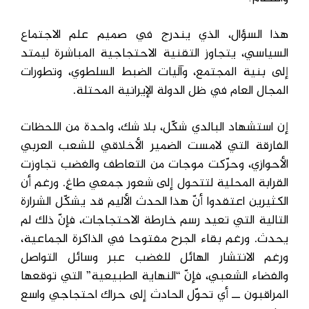
هذا السؤال، الذي يندرج في صميم علم الاجتماع
السياسي، يتجاوز التقنية الاحتجاجية المباشرة ليمتد
إلى بنية المجتمع، وآليات الضبط السلطوي، وتطورات
المجال العام في ظل الدولة الإيرانية المحتلة.
إن استشهاد البالدي شكّل، بلا شك، واحدة من اللحظات
الفارقة التي لامست الضمير الأخلاقي للشعب العربي
الأحوازي، وحرّكت موجات من التعاطف والغضب تجاوزت
القرابة المحلية لتتحول إلى شعور جمعي طاغٍ. ورغم أن
الكثيرين اعتقدوا أنّ هذا الحدث الأليم قد يشكّل الشرارة
التالية التي تعيد رسم خارطة الاحتجاجات، فإنّ ذلك لم
يحدث. ورغم بقاء الجرح مفتوحا في الذاكرة الجماعية،
ورغم الانتشار الهائل للغضب عبر وسائل التواصل
والفضاء الشعبي، فإنّ “النهاية الطبيعية” التي توقعها
المراقبون ــ أي تحوّل الحادث إلى حراك احتجاجي واسع