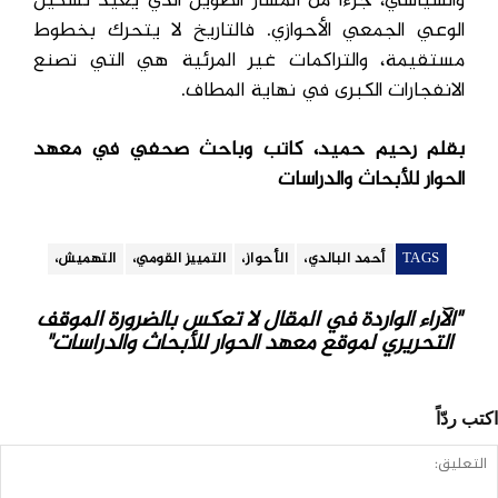
والسياسي، جزءا من المسار الطويل الذي يعيد تشكيل
الوعي الجمعي الأحوازي. فالتاريخ لا يتحرك بخطوط
مستقيمة، والتراكمات غير المرئية هي التي تصنع
الانفجارات الكبرى في نهاية المطاف.
بقلم رحيم حميد، كاتب وباحث صحفي في معهد
الحوار للأبحاث والدراسات
TAGS
أحمد البالدي،
الأحواز،
التمييز القومي،
التهميش،
"الآراء الواردة في المقال لا تعكس بالضرورة الموقف
التحريري لموقع معهد الحوار للأبحاث والدراسات"
اكتب ردّاً