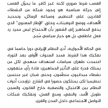
الغضب شرط ضروري لكنه غير كافٍ. ما يحوّل الغضب
إلى حركة سياسية هو وجود شبكة من النشطاء،
القادرين على التنظيم، وصياغة الرسائل، وتحديد
الأهداف، ووضع التوقيتات، وخلق “الإطار المعنوي” الذي
يدفع الجماهير إلى الشعور بأن الاحتجاج ليس مجرد رد
فعل عاطفي، بل هو خيار سياسي مُجدٍ.
في الحالة الأحوازية، أدى النظام الإيراني دورا حاسما في
تفكيك هذا الشرط. فمنذ السنوات الأولى بعد الثورة،
اعتمدت طهران سياسات استهداف منهجي لكل من
يمتلك قدرة على التأثير الجماهيري: قادة رأي، مثقفون،
نشطاء ميدانيون، منظّمون، وحتى شبان غير منتمين
تنظيميا لكن يمتلكون حضورا في الشارع. تراوحت أدوات
النظام بين الاغتيال، والتصفية خارج القانون، والسجن
طويل الأمد، والنفي، ومنع العمل، وتفكيك شبكات
التواصل الاجتماعي داخل المدن والقرى.