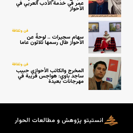
عمر في خدمة الأدب العربي في
الأحواز
فن وثقافة
سهام سجيرات .. لوحةٌ عن
الأحواز طال رسمها ثلاثون عاما
فن وثقافة
المخرج والكاتب الأحوازي حبيب
ساجد باوي: هواجس قريبة في
مهرجانات بعيدة
انستیتو پژوهش و مطالعات الحوار