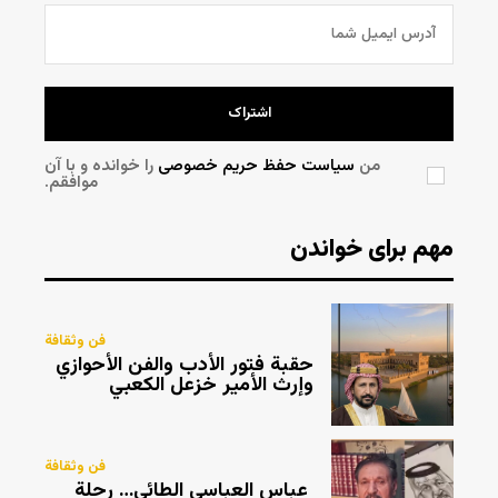
اشتراک
من
سیاست حفظ حریم خصوصی
را خوانده و با آن
موافقم.
مهم برای خواندن
فن وثقافة
حقبة فتور الأدب والفن الأحوازي
وإرث الأمير خزعل الكعبي
فن وثقافة
عباس العباسي الطائي… رحلة